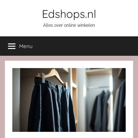
Ga
Edshops.nl
naar
de
Alles over online winkelen
inhoud
Menu