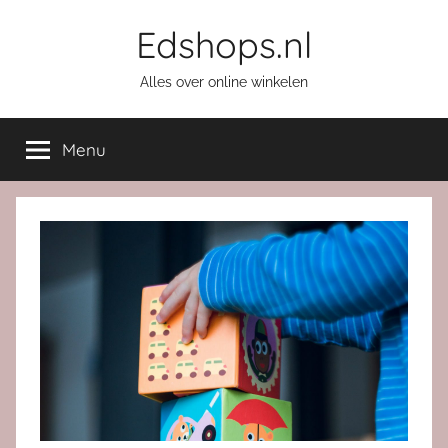
Ga
Edshops.nl
naar
de
Alles over online winkelen
inhoud
Menu