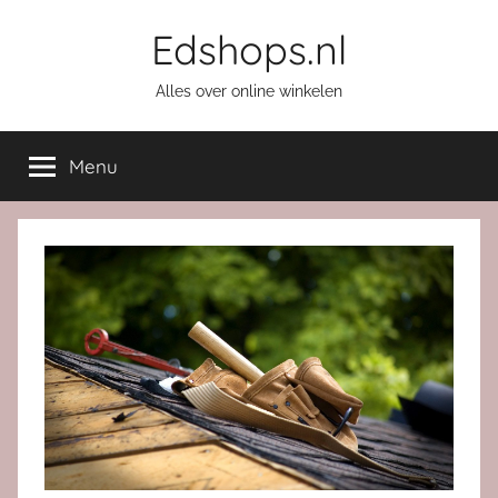
Ga
Edshops.nl
naar
de
Alles over online winkelen
inhoud
Menu